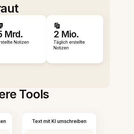
raut
5 Mrd.
2 Mio.
rstellte Notizen
Täglich erstellte
Notizen
ere Tools
ten
Text mit KI umschreiben