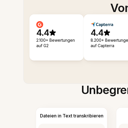
Von
4.4
4.4
2.100+ Bewertungen
8.200+ Bewertung
auf G2
auf Capterra
Unbegren
Dateien in Text transkribieren