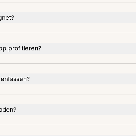
gnet?
p profitieren?
menfassen?
laden?