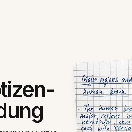
tizen-
ldung