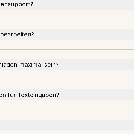
hensupport?
 bearbeiten?
hladen maximal sein?
hen für Texteingaben?