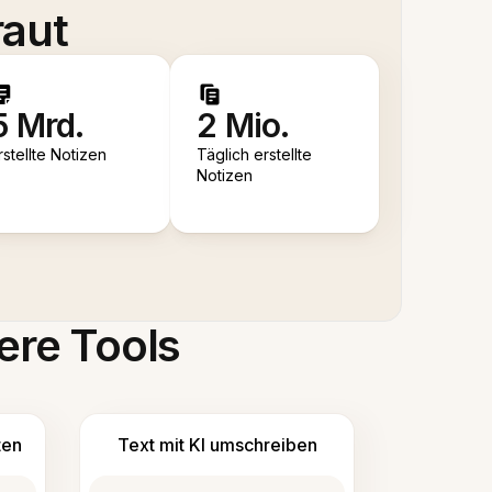
raut
5 Mrd.
2 Mio.
rstellte Notizen
Täglich erstellte
Notizen
ere Tools
ten
Text mit KI umschreiben