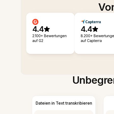
Von
4.4
4.4
2.100+ Bewertungen
8.200+ Bewertung
auf G2
auf Capterra
Unbegren
Dateien in Text transkribieren