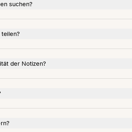
zen suchen?
teilen?
ität der Notizen?
?
ern?