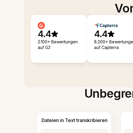
Von
4.4
4.4
2.100+ Bewertungen
8.200+ Bewertung
auf G2
auf Capterra
Unbegren
Dateien in Text transkribieren