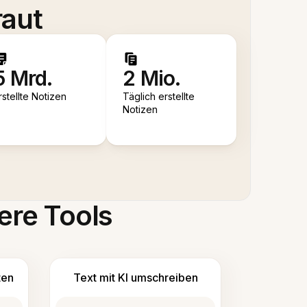
raut
5 Mrd.
2 Mio.
rstellte Notizen
Täglich erstellte
Notizen
ere Tools
ten
Text mit KI umschreiben