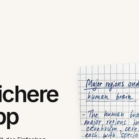
ichere
pp