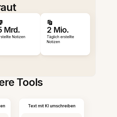
raut
5 Mrd.
2 Mio.
rstellte Notizen
Täglich erstellte
Notizen
ere Tools
ten
Text mit KI umschreiben