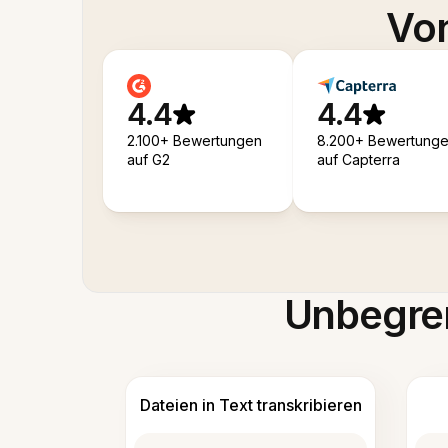
Von
4.4
4.4
2.100+ Bewertungen
8.200+ Bewertung
auf G2
auf Capterra
Unbegren
Dateien in Text transkribieren