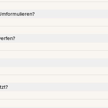
 Umformulieren?
werfen?
tzt?