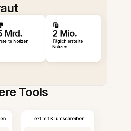
raut
5 Mrd.
2 Mio.
rstellte Notizen
Täglich erstellte
Notizen
ere Tools
ten
Text mit KI umschreiben