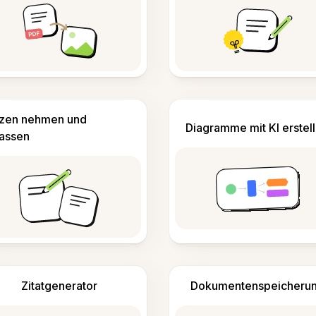
izen nehmen und
Diagramme mit KI erstel
fassen
Zitatgenerator
Dokumentenspeicheru