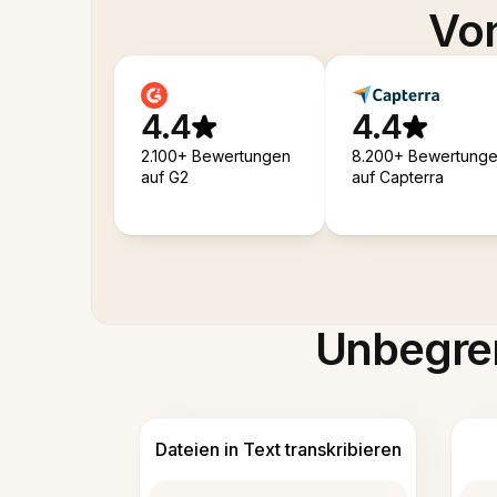
Von
4.4
4.4
2.100+ Bewertungen
8.200+ Bewertung
auf G2
auf Capterra
Unbegren
Dateien in Text transkribieren