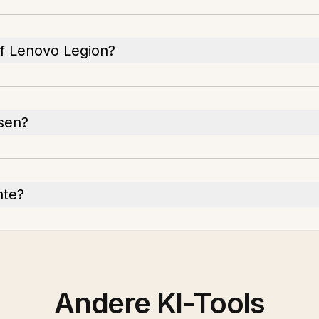
uf Lenovo Legion?
esen?
nte?
Andere KI-Tools