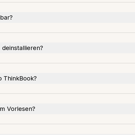
gbar?
deinstallieren?
vo ThinkBook?
um Vorlesen?