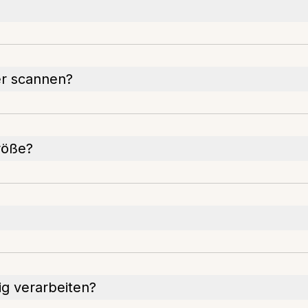
er scannen?
röße?
ig verarbeiten?