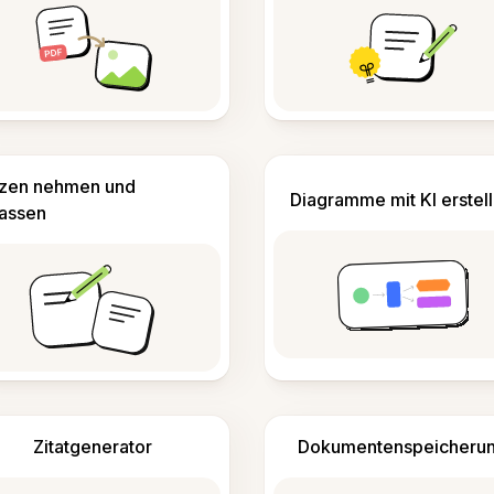
izen nehmen und
Diagramme mit KI erstel
fassen
Zitatgenerator
Dokumentenspeicheru