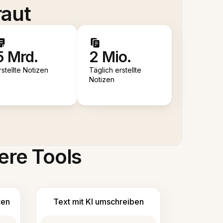
raut
5 Mrd.
2 Mio.
rstellte Notizen
Täglich erstellte
Notizen
ere Tools
ten
Text mit KI umschreiben