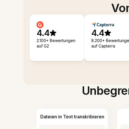
Von
4.4
4.4
2.100+ Bewertungen
8.200+ Bewertung
auf G2
auf Capterra
Unbegren
Dateien in Text transkribieren