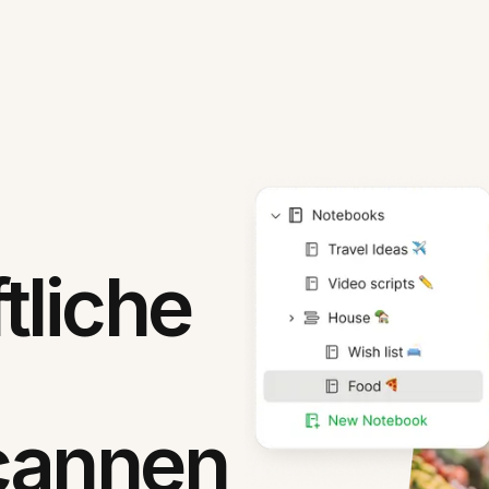
tliche
cannen