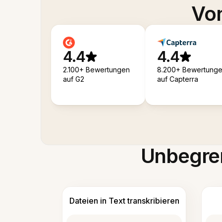
Von
4.4
4.4
2.100+ Bewertungen
8.200+ Bewertung
auf G2
auf Capterra
Unbegren
Dateien in Text transkribieren