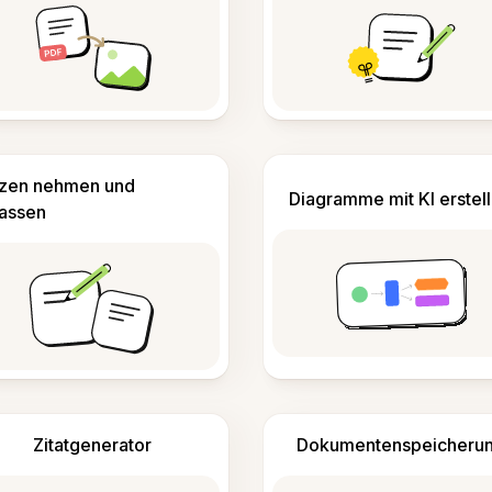
izen nehmen und
Diagramme mit KI erstel
fassen
Zitatgenerator
Dokumentenspeicheru