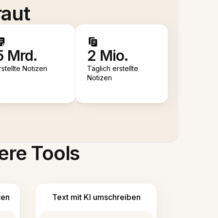
raut
5 Mrd.
2 Mio.
rstellte Notizen
Täglich erstellte
Notizen
ere Tools
ten
Text mit KI umschreiben