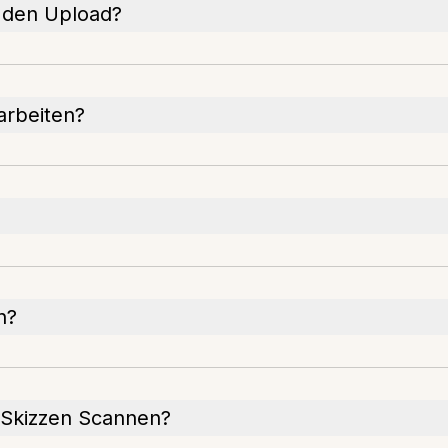
r den Upload?
arbeiten?
n?
n Skizzen Scannen?