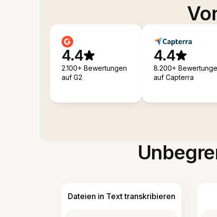
Von
4.4
4.4
2.100+ Bewertungen
8.200+ Bewertung
auf G2
auf Capterra
Unbegren
Dateien in Text transkribieren