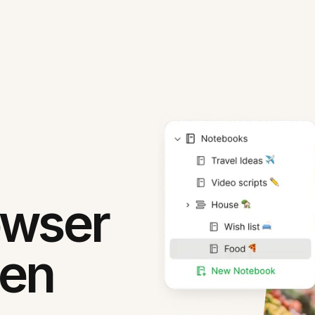
owser
hen