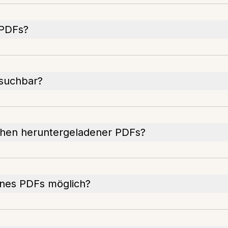
 PDFs?
hsuchbar?
chen heruntergeladener PDFs?
ines PDFs möglich?