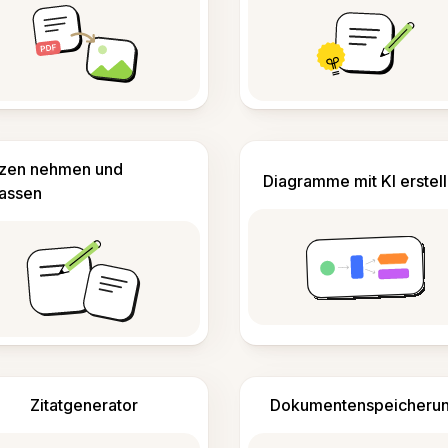
izen nehmen und
Diagramme mit KI erstel
fassen
Zitatgenerator
Dokumentenspeicheru