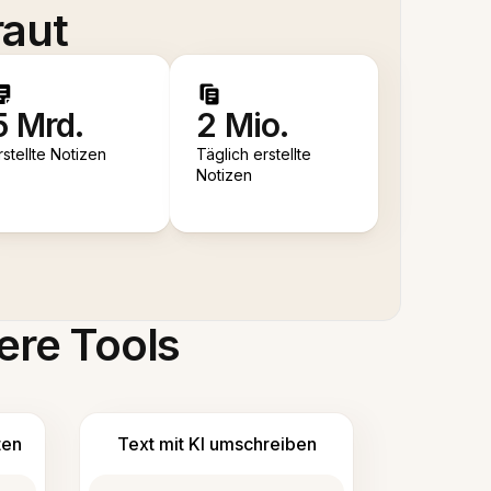
raut
5 Mrd.
2 Mio.
rstellte Notizen
Täglich erstellte
Notizen
ere Tools
ten
Text mit KI umschreiben