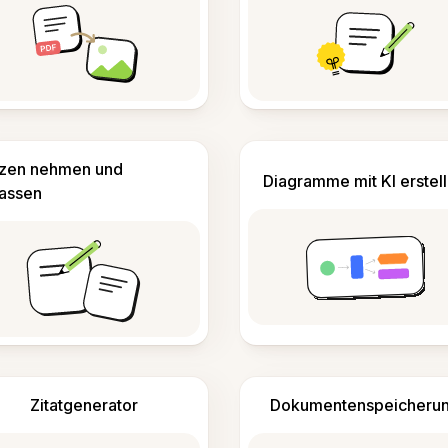
izen nehmen und
Diagramme mit KI erstel
fassen
Zitatgenerator
Dokumentenspeicheru