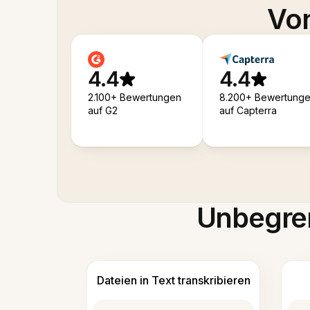
Von
4.4
4.4
2.100+ Bewertungen
8.200+ Bewertung
auf G2
auf Capterra
Unbegren
Dateien in Text transkribieren