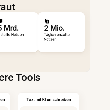
raut
5 Mrd.
2 Mio.
rstellte Notizen
Täglich erstellte
Notizen
ere Tools
ten
Text mit KI umschreiben