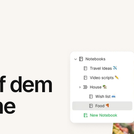
uf dem
ne