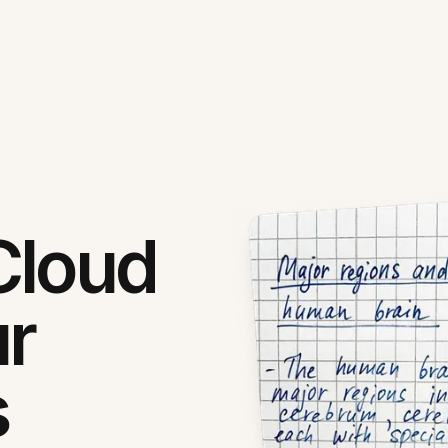
Cloud
ur
s