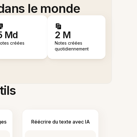
 dans le monde
5 Md
2 M
otes créées
Notes créées
quotidiennement
tils
ges
Réécrire du texte avec IA