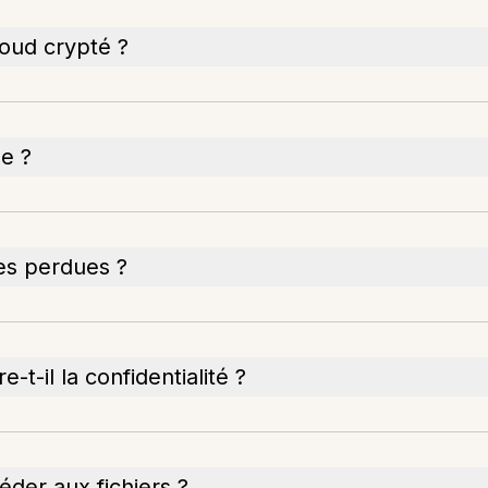
loud crypté ?
ne ?
ées perdues ?
t-il la confidentialité ?
éder aux fichiers ?