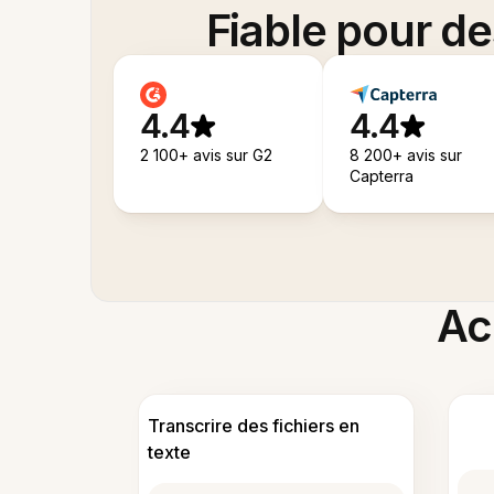
Fiable pour d
4.4
4.4
2 100+ avis sur G2
8 200+ avis sur
Capterra
Acc
Transcrire des fichiers en
texte