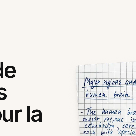
de
s
ur la