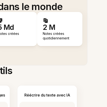
 dans le monde
5 Md
2 M
otes créées
Notes créées
quotidiennement
tils
ges
Réécrire du texte avec IA