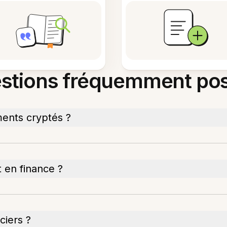
stions fréquemment po
ents cryptés ?
t en finance ?
ciers ?