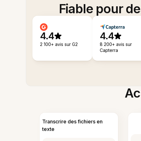
Fiable pour d
4.4
4.4
2 100+ avis sur G2
8 200+ avis sur
Capterra
Acc
Transcrire des fichiers en
texte