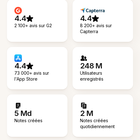
4.4
4.4
2 100+ avis sur G2
8 200+ avis sur
Capterra
4.4
248 M
73 000+ avis sur
Utilisateurs
l'App Store
enregistrés
5 Md
2 M
Notes créées
Notes créées
quotidiennement