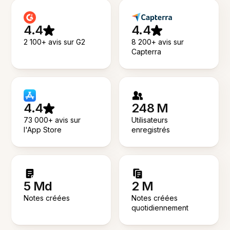
4.4
4.4
2 100+ avis sur G2
8 200+ avis sur
Capterra
4.4
248 M
73 000+ avis sur
Utilisateurs
l'App Store
enregistrés
5 Md
2 M
Notes créées
Notes créées
quotidiennement