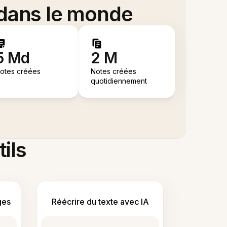
 dans le monde
5 Md
2 M
otes créées
Notes créées
quotidiennement
tils
ges
Réécrire du texte avec IA