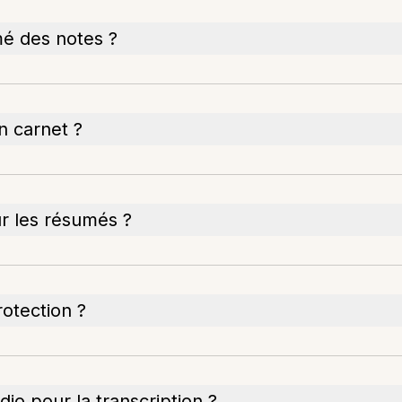
mé des notes ?
n carnet ?
r les résumés ?
rotection ?
io pour la transcription ?