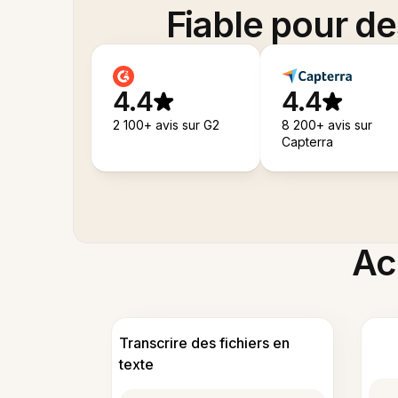
Fiable pour d
4.4
4.4
2 100+ avis sur G2
8 200+ avis sur
Capterra
Acc
Transcrire des fichiers en
texte