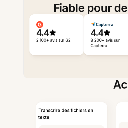
Fiable pour d
4.4
4.4
2 100+ avis sur G2
8 200+ avis sur
Capterra
Acc
Transcrire des fichiers en
texte