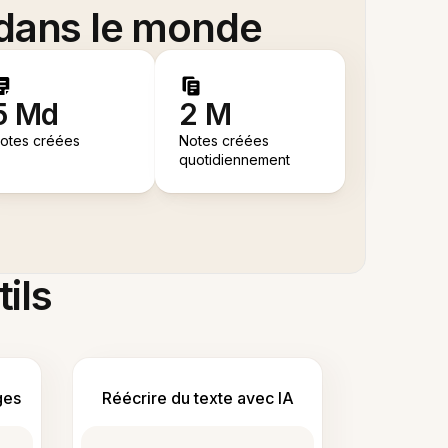
 dans le monde
5 Md
2 M
otes créées
Notes créées
quotidiennement
tils
ges
Réécrire du texte avec IA