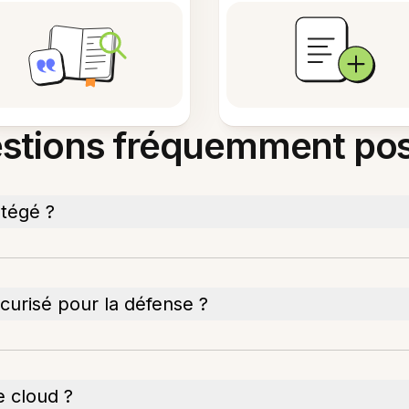
stions fréquemment po
otégé ?
curisé pour la défense ?
e cloud ?