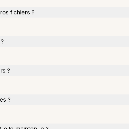
os fichiers ?
 ?
rs ?
es ?
t-elle maintenue ?