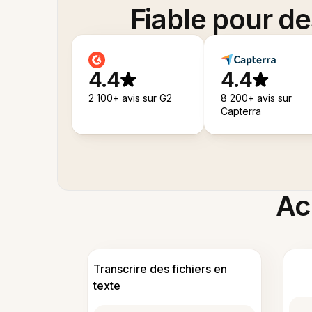
Fiable pour d
4.4
4.4
2 100+ avis sur G2
8 200+ avis sur
Capterra
Acc
Transcrire des fichiers en
texte