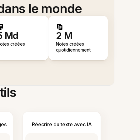
 dans le monde
5 Md
2 M
otes créées
Notes créées
quotidiennement
tils
ges
Réécrire du texte avec IA