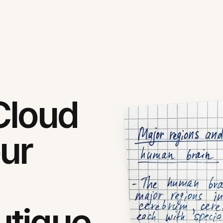
Cloud
ur
tique