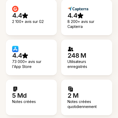
4.4
4.4
2 100+ avis sur G2
8 200+ avis sur
Capterra
4.4
248 M
73 000+ avis sur
Utilisateurs
l'App Store
enregistrés
5 Md
2 M
Notes créées
Notes créées
quotidiennement