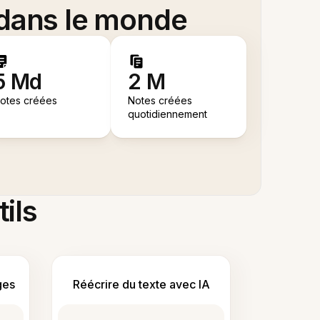
 dans le monde
5 Md
2 M
otes créées
Notes créées
quotidiennement
tils
ges
Réécrire du texte avec IA