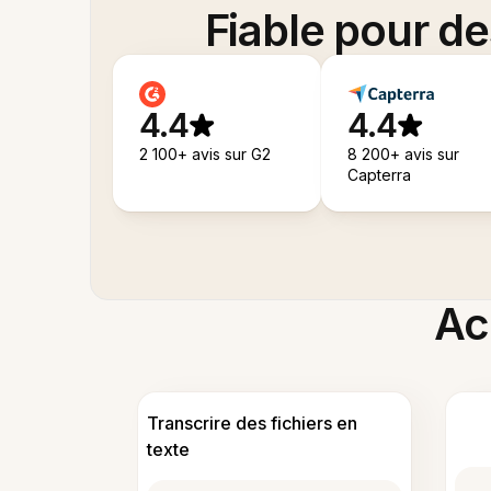
Fiable pour d
4.4
4.4
2 100+ avis sur G2
8 200+ avis sur
Capterra
Acc
Transcrire des fichiers en
texte