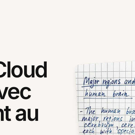
Cloud
vec
t au