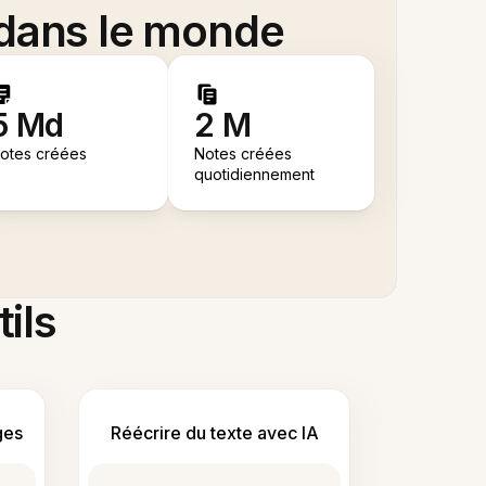
 dans le monde
5 Md
2 M
otes créées
Notes créées
quotidiennement
tils
ges
Réécrire du texte avec IA