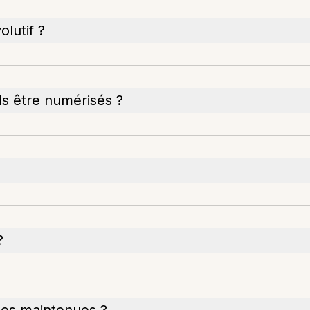
lutif ?
s être numérisés ?
?