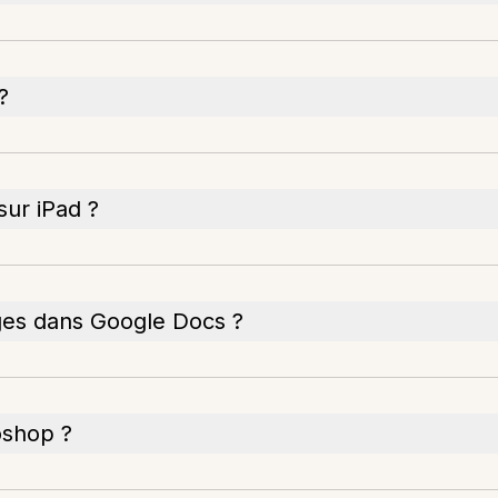
?
sur iPad ?
ges dans Google Docs ?
oshop ?