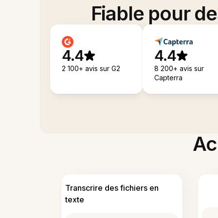
Fiable pour d
4.4
4.4
2 100+ avis sur G2
8 200+ avis sur
Capterra
Acc
Transcrire des fichiers en
texte