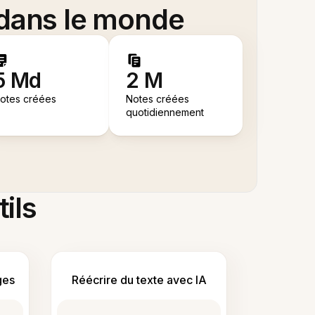
 dans le monde
5 Md
2 M
otes créées
Notes créées
quotidiennement
tils
ges
Réécrire du texte avec IA