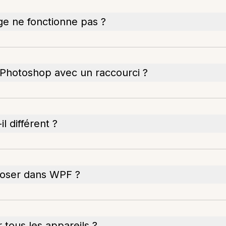
age ne fonctionne pas ?
hotoshop avec un raccourci ?
l différent ?
époser dans WPF ?
r tous les appareils ?