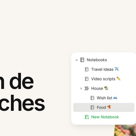
n de
âches