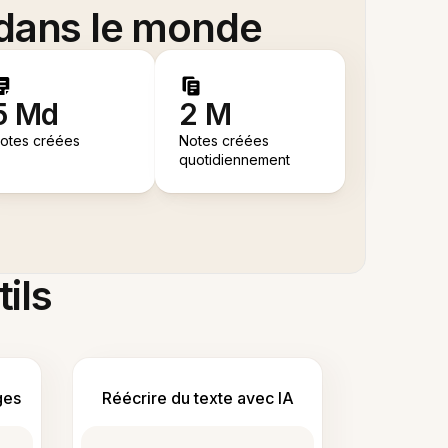
 dans le monde
5 Md
2 M
otes créées
Notes créées
quotidiennement
tils
ges
Réécrire du texte avec IA