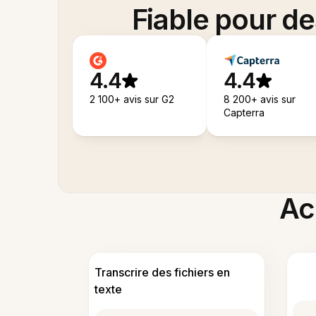
Fiable pour d
4.4
4.4
2 100+ avis sur G2
8 200+ avis sur
Capterra
Acc
Transcrire des fichiers en
texte