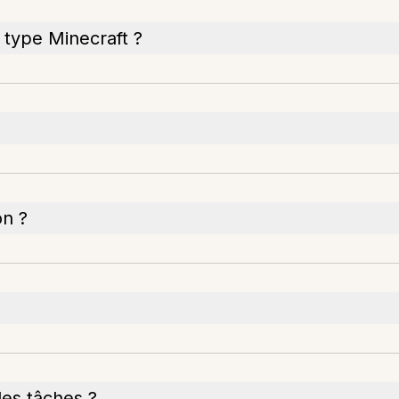
 type Minecraft ?
on ?
des tâches ?