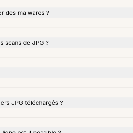
er des malwares ?
les scans de JPG ?
hiers JPG téléchargés ?
igne est-il possible ?