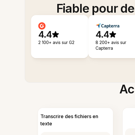
Fiable pour d
4.4
4.4
2 100+ avis sur G2
8 200+ avis sur
Capterra
Acc
Transcrire des fichiers en
texte