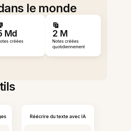
 dans le monde
5 Md
2 M
otes créées
Notes créées
quotidiennement
tils
ges
Réécrire du texte avec IA