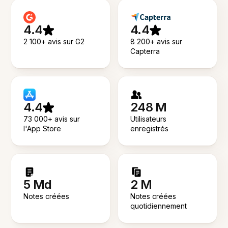
4.4
4.4
2 100+ avis sur G2
8 200+ avis sur
Capterra
4.4
248 M
73 000+ avis sur
Utilisateurs
l'App Store
enregistrés
5 Md
2 M
Notes créées
Notes créées
quotidiennement