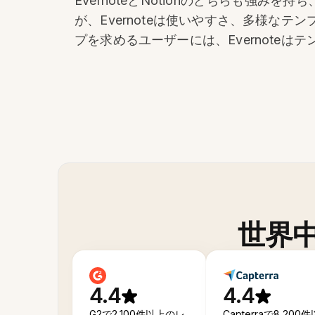
EvernoteとNotionのどちらも強
が、Evernoteは使いやすさ、多様
プを求めるユーザーには、Evernote
世界
4.4
4.4
G2で2,100件以上のレ
Capterraで8,200件