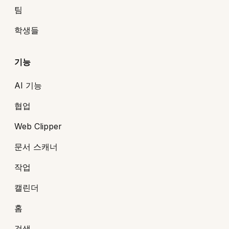
팀
학생들
기능
AI 기능
협업
Web Clipper
문서 스캐너
작업
캘린더
홈
검색