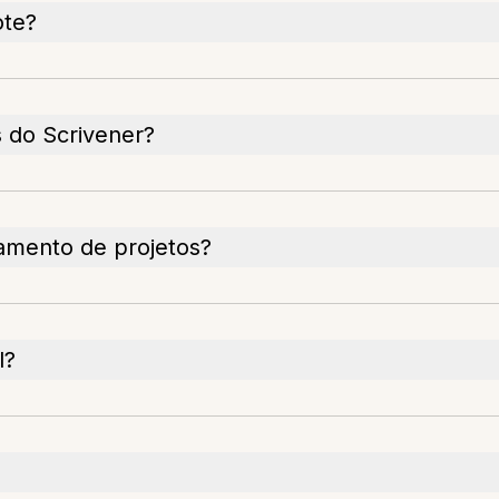
ote?
s do Scrivener?
amento de projetos?
l?