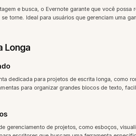
tagem e busca, o Evernote garante que você possa r
 se torne. Ideal para usuários que gerenciam uma g
ta Longa
ado
ta dedicada para projetos de escrita longa, como r
ramentas para organizar grandes blocos de texto, fac
tos
 de gerenciamento de projetos, como esboços, visual
l para escritores que buscam uma ferramenta especi