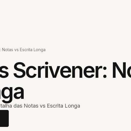
: Notas vs Escrita Longa
s Scrivener: N
nga
talha das Notas vs Escrita Longa