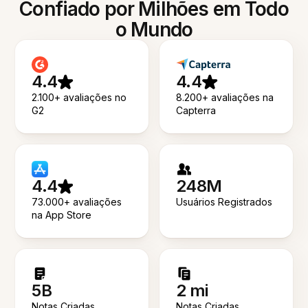
Confiado por Milhões em Todo
o Mundo
4.4
4.4
2.100+ avaliações no
8.200+ avaliações na
G2
Capterra
4.4
248M
73.000+ avaliações
Usuários Registrados
na App Store
5B
2 mi
Notas Criadas
Notas Criadas