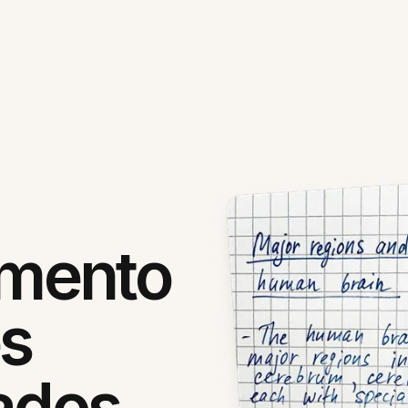
mento
os
ados