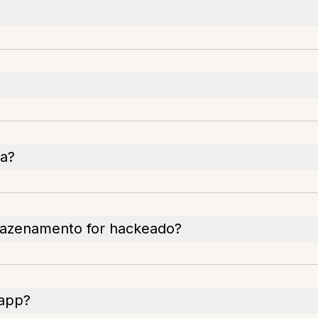
ta?
mazenamento for hackeado?
 app?