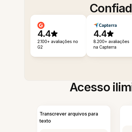
Confiad
4.4
4.4
2.100+ avaliações no
8.200+ avaliações
G2
na Capterra
Acesso ilim
Transcrever arquivos para
texto