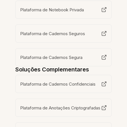
Plataforma de Notebook Privada
Plataforma de Cadernos Seguros
Plataforma de Cadernos Segura
Soluções Complementares
Plataforma de Cadernos Confidenciais
Plataforma de Anotações Criptografadas