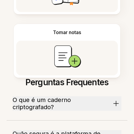
Tomar notas
Perguntas Frequentes
O que é um caderno
criptografado?
Quão segura é a plataforma de