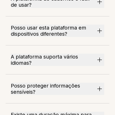
de usar?
Posso usar esta plataforma em
dispositivos diferentes?
A plataforma suporta vários
idiomas?
Posso proteger informações
sensíveis?
Existe uma duração máxima para