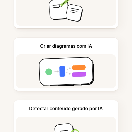
Criar diagramas com IA
Detectar conteúdo gerado por IA