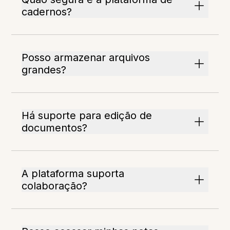
cadernos?
Posso armazenar arquivos
grandes?
Há suporte para edição de
documentos?
A plataforma suporta
colaboração?