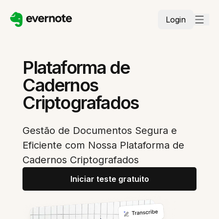
Login
Plataforma de
Cadernos
Criptografados
Gestão de Documentos Segura e
Eficiente com Nossa Plataforma de
Cadernos Criptografados
Iniciar teste gratuito