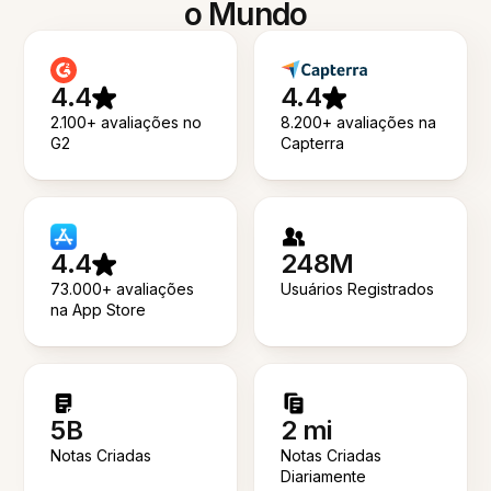
o Mundo
4.4
4.4
2.100+ avaliações no
8.200+ avaliações na
G2
Capterra
4.4
248M
73.000+ avaliações
Usuários Registrados
na App Store
5B
2 mi
Notas Criadas
Notas Criadas
Diariamente