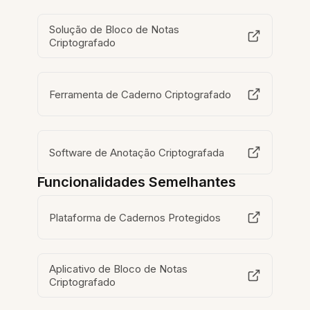
Solução de Bloco de Notas
Criptografado
Ferramenta de Caderno Criptografado
Software de Anotação Criptografada
Funcionalidades Semelhantes
Plataforma de Cadernos Protegidos
Aplicativo de Bloco de Notas
Criptografado