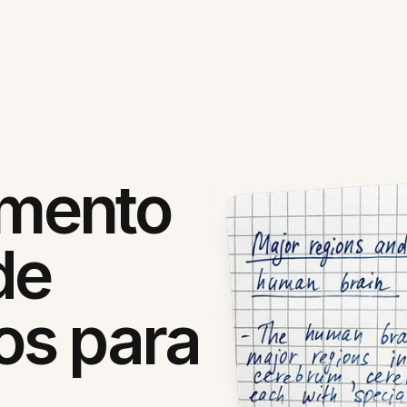
mento
de
s para