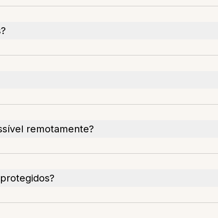
s?
ssível remotamente?
protegidos?