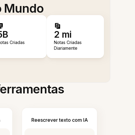
 o Mundo
5B
2 mi
otas Criadas
Notas Criadas
Diariamente
 ferramentas
s
Reescrever texto com IA