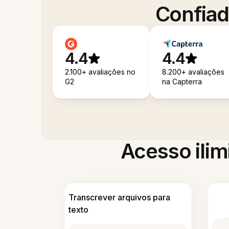
Confiad
4.4
4.4
2.100+ avaliações no
8.200+ avaliações
G2
na Capterra
Acesso ilim
Transcrever arquivos para
texto