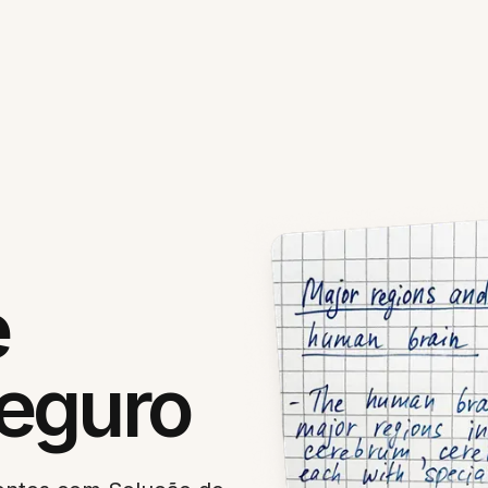
e
eguro