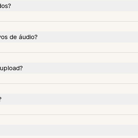
dos?
os de áudio?
 upload?
?