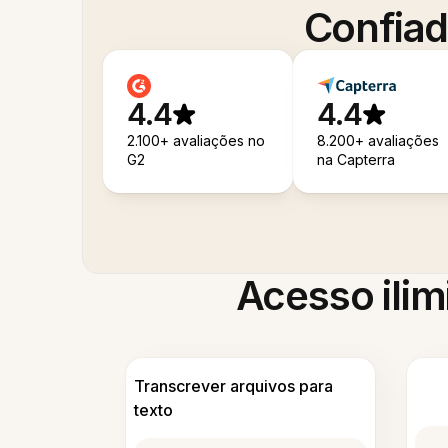
Confiad
4.4
4.4
2.100+ avaliações no
8.200+ avaliações
G2
na Capterra
Acesso ilim
Transcrever arquivos para
texto