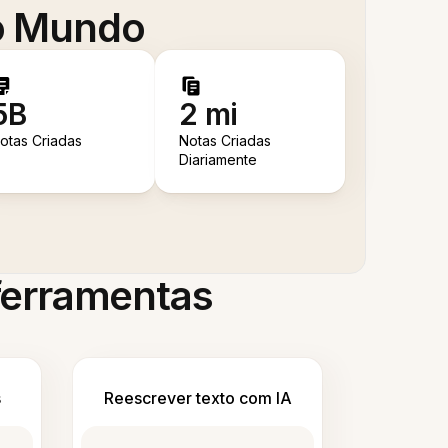
 o Mundo
5B
2 mi
otas Criadas
Notas Criadas
Diariamente
 ferramentas
s
Reescrever texto com IA