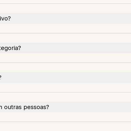
ivo?
tegoria?
?
m outras pessoas?