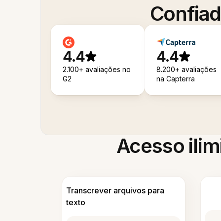
Confiad
4.4
4.4
2.100+ avaliações no
8.200+ avaliações
G2
na Capterra
Acesso ilim
Transcrever arquivos para
texto