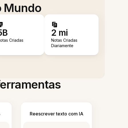
 o Mundo
5B
2 mi
otas Criadas
Notas Criadas
Diariamente
 ferramentas
s
Reescrever texto com IA