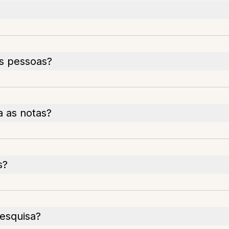
as pessoas?
a as notas?
s?
pesquisa?