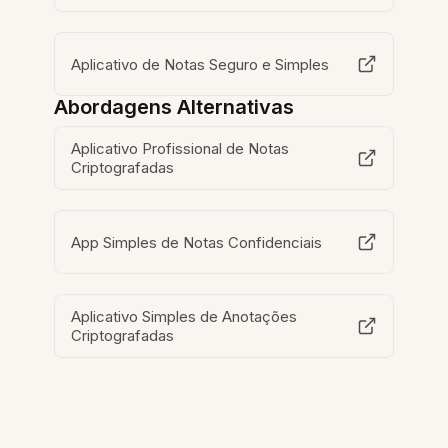
Aplicativo de Notas Seguro e Simples
Abordagens Alternativas
Aplicativo Profissional de Notas
Criptografadas
App Simples de Notas Confidenciais
Aplicativo Simples de Anotações
Criptografadas