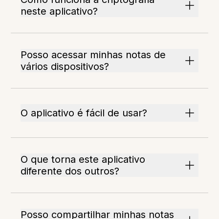
neste aplicativo?
Posso acessar minhas notas de
vários dispositivos?
O aplicativo é fácil de usar?
O que torna este aplicativo
diferente dos outros?
Posso compartilhar minhas notas