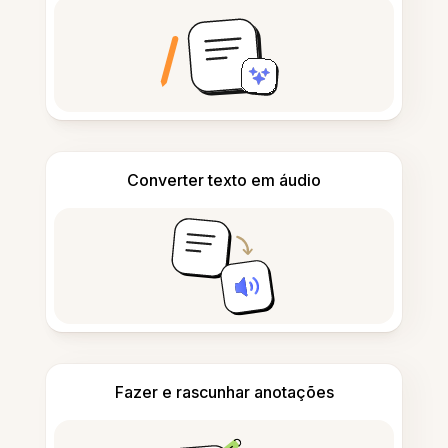
Converter texto em áudio
Fazer e rascunhar anotações