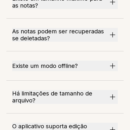
as notas?
As notas podem ser recuperadas
se deletadas?
Existe um modo offline?
Há limitações de tamanho de
arquivo?
O aplicativo suporta edição