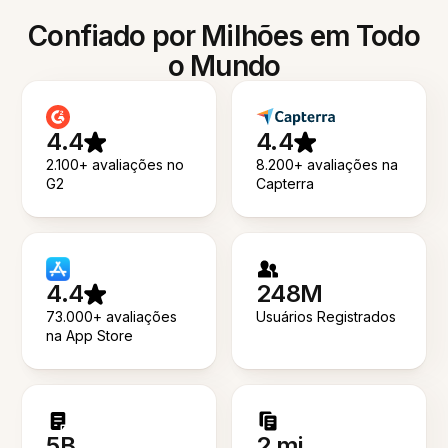
Confiado por Milhões em Todo
o Mundo
4.4
4.4
2.100+ avaliações no
8.200+ avaliações na
G2
Capterra
4.4
248M
73.000+ avaliações
Usuários Registrados
na App Store
5B
2 mi