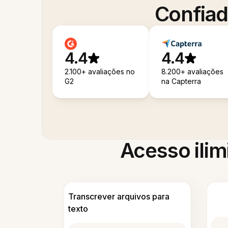
Confiad
4.4
4.4
2.100+ avaliações no
8.200+ avaliações
G2
na Capterra
Acesso ilim
Transcrever arquivos para
texto