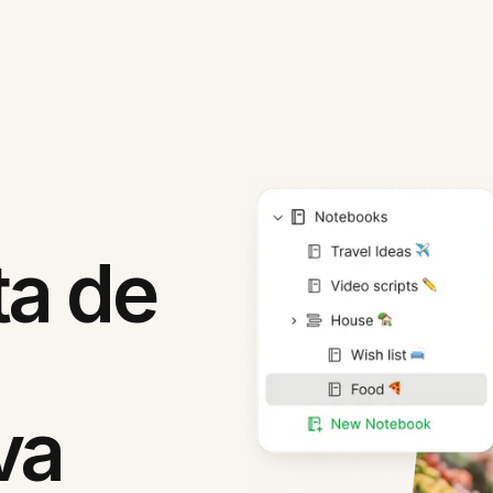
ta de
va