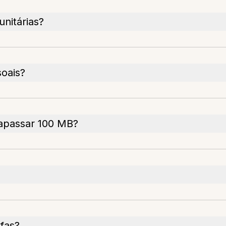
nitárias?
soais?
rapassar 100 MB?
efas?