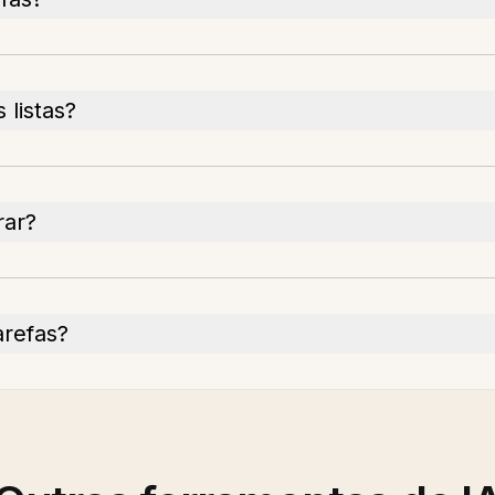
 listas?
rar?
arefas?