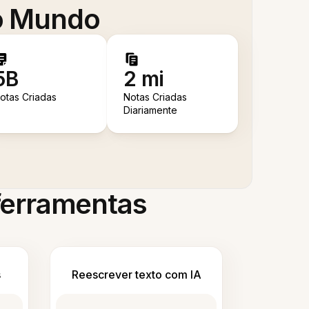
 o Mundo
5B
2 mi
otas Criadas
Notas Criadas
Diariamente
 ferramentas
s
Reescrever texto com IA