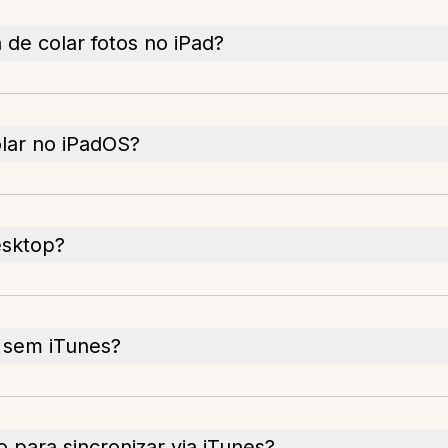
de colar fotos no iPad?
lar no iPadOS?
esktop?
 sem iTunes?
para sincronizar via iTunes?