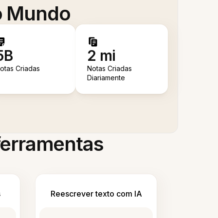
 o Mundo
5B
2 mi
otas Criadas
Notas Criadas
Diariamente
 ferramentas
s
Reescrever texto com IA