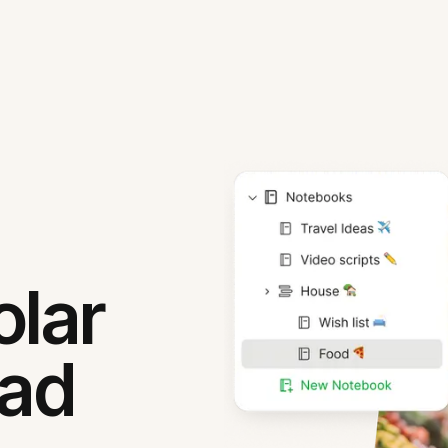
olar
Pad