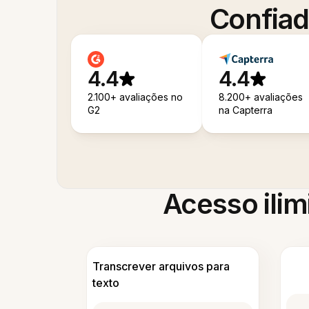
Confiad
4.4
4.4
2.100+ avaliações no
8.200+ avaliações
G2
na Capterra
Acesso ilim
Transcrever arquivos para
texto