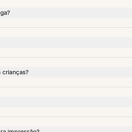
nga?
 crianças?
ara impressão?