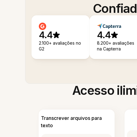
Confiad
4.4
4.4
2.100+ avaliações no
8.200+ avaliações
G2
na Capterra
Acesso ilim
Transcrever arquivos para
texto