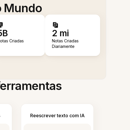
 o Mundo
5B
2 mi
otas Criadas
Notas Criadas
Diariamente
 ferramentas
s
Reescrever texto com IA