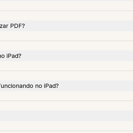
izar PDF?
no iPad?
 funcionando no iPad?