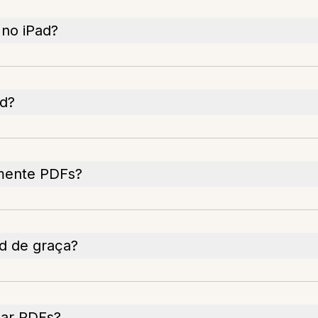
 no iPad?
ad?
amente PDFs?
d de graça?
lar PDFs?