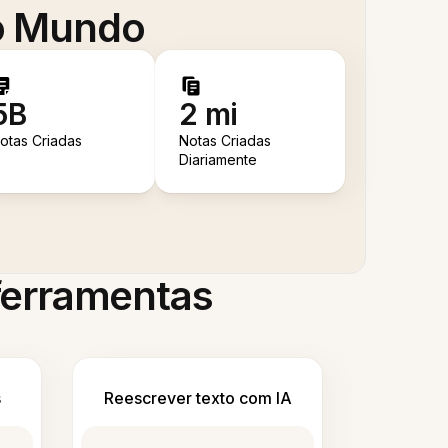
 o Mundo
5B
2 mi
otas Criadas
Notas Criadas
Diariamente
 ferramentas
s
Reescrever texto com IA