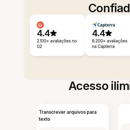
Confiad
4.4
4.4
2.100+ avaliações no
8.200+ avaliações
G2
na Capterra
Acesso ilim
Transcrever arquivos para
texto