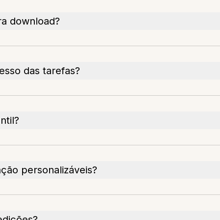
ara download?
sso das tarefas?
til?
ação personalizáveis?
edições?