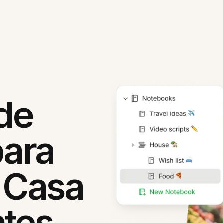
 de
para
 Casa
ntes