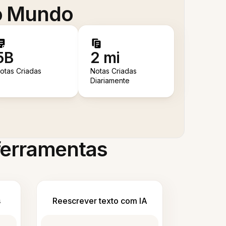
 o Mundo
5B
2 mi
otas Criadas
Notas Criadas
Diariamente
 ferramentas
s
Reescrever texto com IA