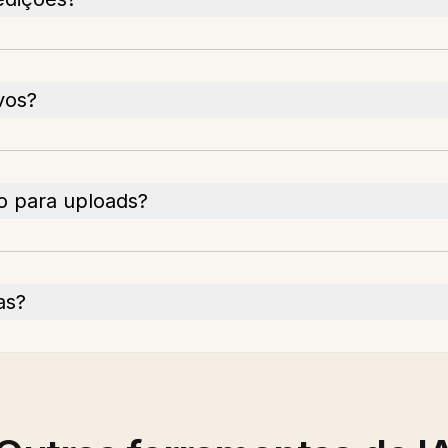
vos?
o para uploads?
as?