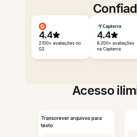
Confiad
4.4
4.4
2.100+ avaliações no
8.200+ avaliações
G2
na Capterra
Acesso ilim
Transcrever arquivos para
texto