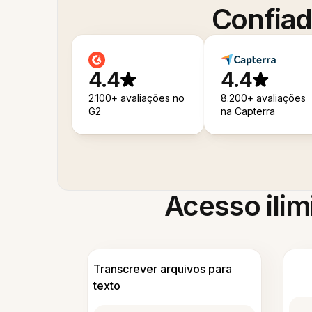
Confiad
4.4
4.4
2.100+ avaliações no
8.200+ avaliações
G2
na Capterra
Acesso ilim
Transcrever arquivos para
texto