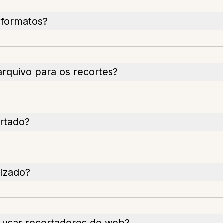
 formatos?
arquivo para os recortes?
rtado?
izado?
 usar recortadores de web?