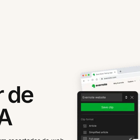
r de
A