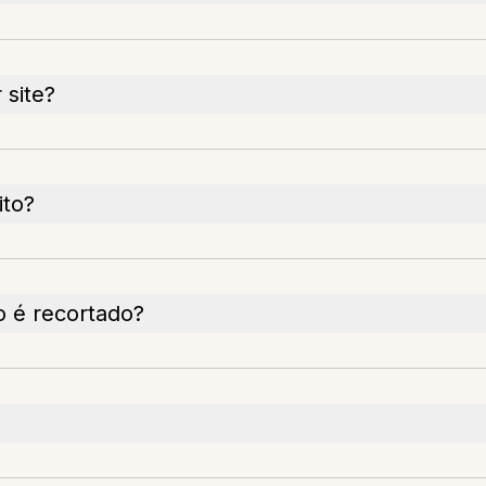
 site?
ito?
o é recortado?