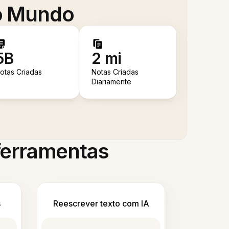
 o Mundo
5B
2 mi
otas Criadas
Notas Criadas
Diariamente
 ferramentas
s
Reescrever texto com IA