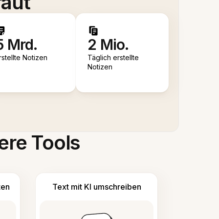
raut
5 Mrd.
2 Mio.
rstellte Notizen
Täglich erstellte
Notizen
ere Tools
ten
Text mit KI umschreiben