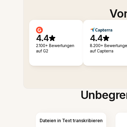
Von
4.4
4.4
2.100+ Bewertungen
8.200+ Bewertung
auf G2
auf Capterra
Unbegren
Dateien in Text transkribieren