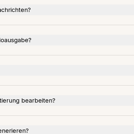
achrichten?
dioausgabe?
tierung bearbeiten?
enerieren?