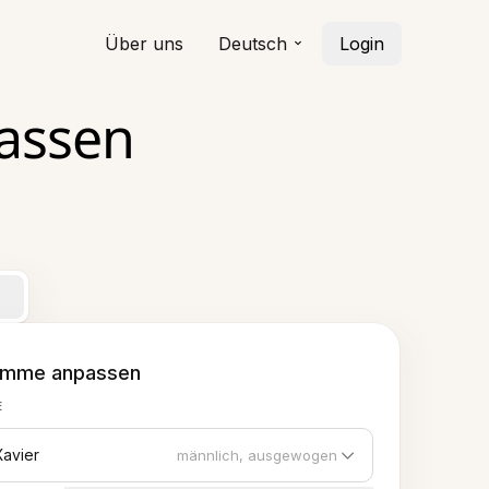
Über uns
Deutsch
Login
lassen
imme anpassen
E
Xavier
männlich, ausgewogen