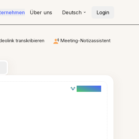
nternehmen
Über uns
Deutsch
Login
deolink transkribieren
Meeting-Notizassistent
AI powered