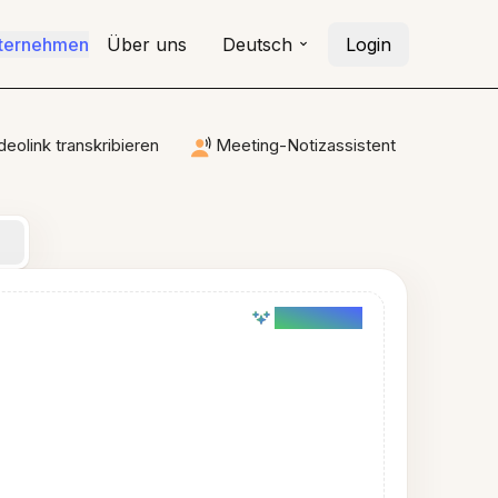
nternehmen
Über uns
Deutsch
Login
deolink transkribieren
Meeting-Notizassistent
AI powered