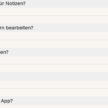
ür Notizen?
rn bearbeiten?
sen?
e App?