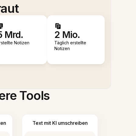
raut
5 Mrd.
2 Mio.
rstellte Notizen
Täglich erstellte
Notizen
ere Tools
ten
Text mit KI umschreiben