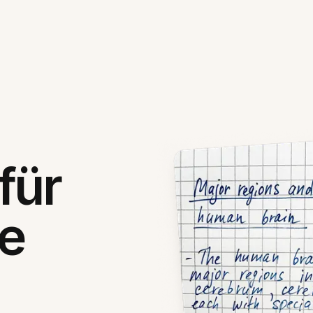
für
he