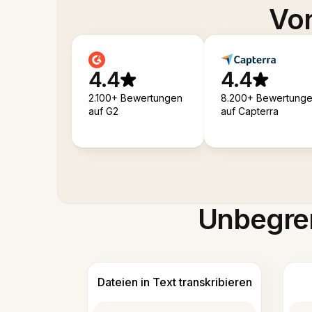
Von
4.4
4.4
2.100+ Bewertungen
8.200+ Bewertung
auf G2
auf Capterra
Unbegren
Dateien in Text transkribieren