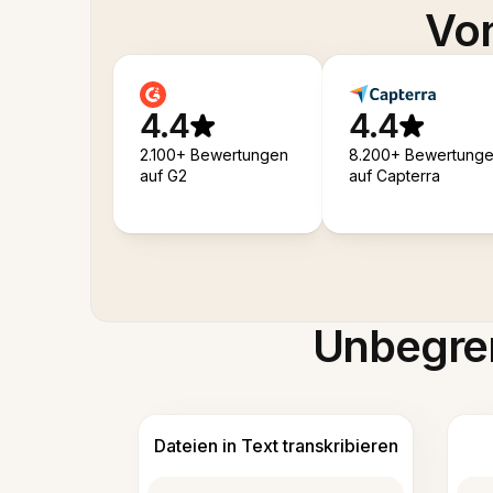
Von
4.4
4.4
2.100+ Bewertungen
8.200+ Bewertung
auf G2
auf Capterra
Unbegren
Dateien in Text transkribieren