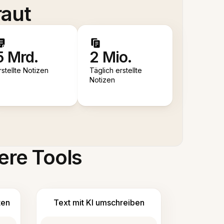
raut
5 Mrd.
2 Mio.
rstellte Notizen
Täglich erstellte
Notizen
ere Tools
ten
Text mit KI umschreiben