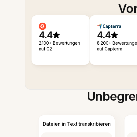
Von
4.4
4.4
2.100+ Bewertungen
8.200+ Bewertung
auf G2
auf Capterra
Unbegren
Dateien in Text transkribieren