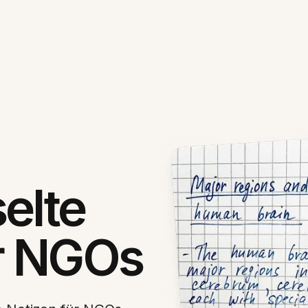
elte
ür NGOs