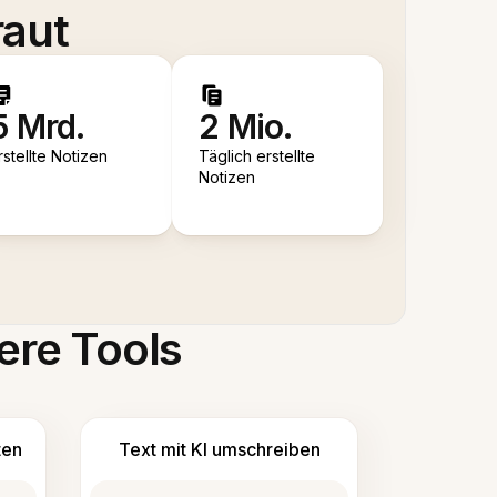
raut
5 Mrd.
2 Mio.
rstellte Notizen
Täglich erstellte
Notizen
ere Tools
ten
Text mit KI umschreiben