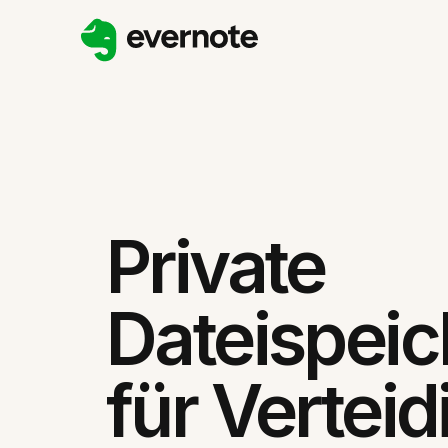
Private
Dateispei
für Vertei