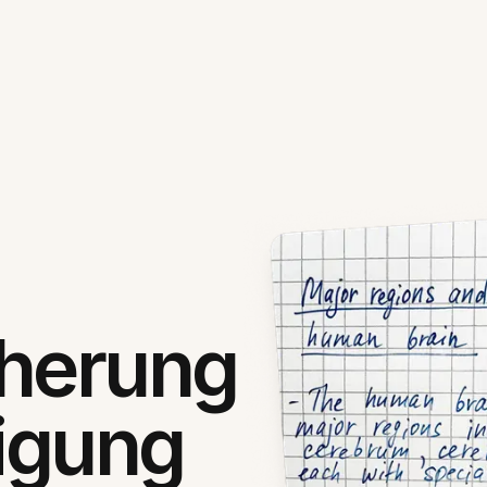
cherung
digung