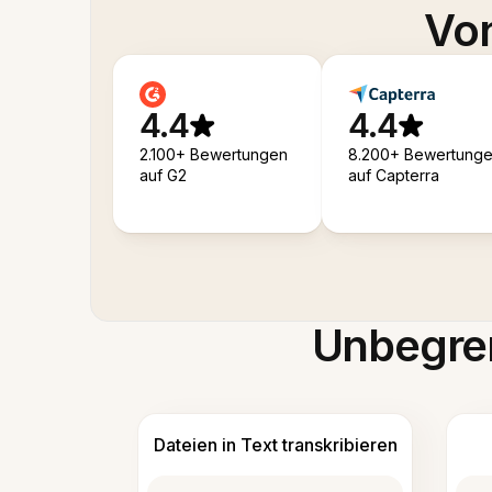
Von
4.4
4.4
2.100+ Bewertungen
8.200+ Bewertung
auf G2
auf Capterra
Unbegren
Dateien in Text transkribieren